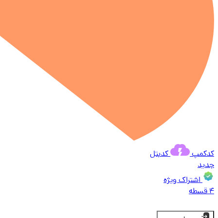
کدکمپ
کدبتل
جدید
اشتراک ویژه
۴ قسطه
ورود | عضویت