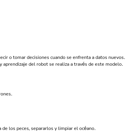
l robot también repite nuestros errores.
Respuesta correcta:
nes le enseñamos qué debe hacer. Así que, si no somos buenos
maestros, el robot también repetirá nuestros errores.
Volver a la pregunta
cir o tomar decisiones cuando se enfrenta a datos nuevos.
y aprendizaje del robot se realiza a través de este modelo.
rones.