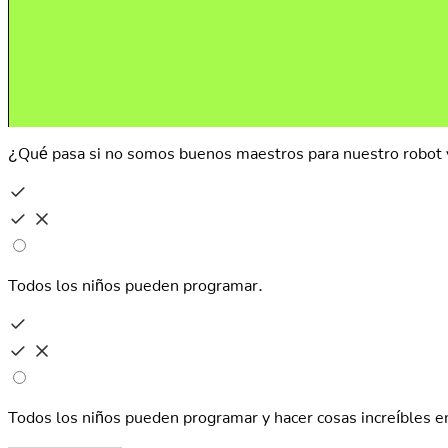
¿Qué pasa si no somos buenos maestros para nuestro robot y 
Todos los niños pueden programar.
00:00
Envíalo
a tu
profesor
Enviar
a IA
Todos los niños pueden programar y hacer cosas increíbles e