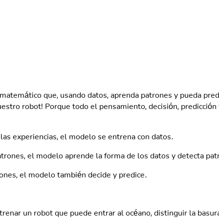
E
 y no sabe qué está bien y qué está mal. Somos nosotros quie
matemático que, usando datos, aprenda patrones y pueda prede
estro robot! Porque todo el pensamiento, decisión, predicción 
las experiencias, el modelo se entrena con datos.
trones, el modelo aprende la forma de los datos y detecta pat
ones, el modelo también decide y predice.
.