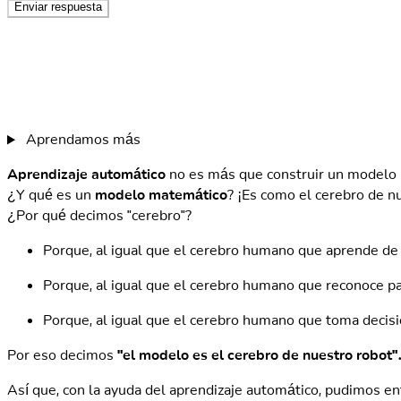
Enviar respuesta
Para
El robot no tiene la capacidad de pensar por sí mismo
enviarnos
su
mensaje,
primero
Aprendamos más
debe
iniciar
Aprendizaje automático
no es más que construir un modelo 
sesión.
¿Y qué es un
modelo matemático
? ¡Es como el cerebro de nu
¿Por qué decimos "cerebro"?
Iniciar
sesión |
Porque, al igual que el cerebro humano que aprende de 
Registrarse
Porque, al igual que el cerebro humano que reconoce pa
Porque, al igual que el cerebro humano que toma decisi
Por eso decimos
"el modelo es el cerebro de nuestro robot"