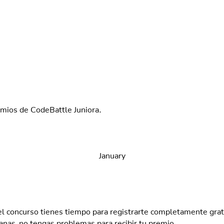
mios de CodeBattle Juniora.
January
 concurso tienes tiempo para registrarte completamente grati
anas, no tengas problemas para recibir tu premio.