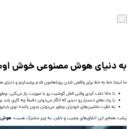
التو
رس
هوش
مصنوعی
در
حال
به دنیای هوش مصنوعی خوش اومد
نوشتن
جوابه
ما اینجا خط به خط برای واقعی شدن رویاهامون قدم برمیداریم و دنیای ه
تا حالا دقت کردی وقتی قفل گوشیت رو با صورتت باز می‌کنی، چط
یا ربات‌های دستیار رو دیدی که انگار می‌دونن دقیقاً چه کاری باید 
به نظرت ماشین‌های خودران چطور می‌تونن بدون راننده توی خیاب
پشت همه‌ی این اتفاق‌های عجیب و خفن، یه چیز مشترک هست:
هوش مص
فایل
مورد
نظر