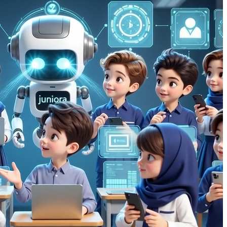
خود
را
انتخاب
کنید
فایل‌های
خود
را
بکشید
و
اینجا
رها
کنید
و
یا
انتخاب
کنید
محدودیت
ارسال